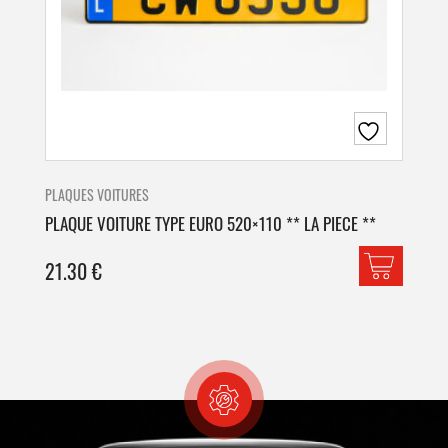
PLAQUES VOITURES
PLA
PLAQUE VOITURE TYPE EURO 520×110 ** LA PIECE **
PLA
21.30
€
42