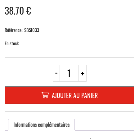
38.70
€
Référence : SBSI033
En stock
quantité
-
+
de
QUINTISSENZ
INOX
150
AJOUTER AU PANIER
x
107
mm
fixation
murale
Informations complémentaires
à
visser