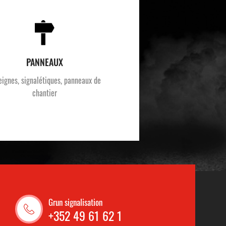
PANNEAUX
eignes, signalétiques, panneaux de
chantier
Grun signalisation
+352 49 61 62 1