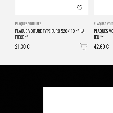
PLAQUES VOITURES
PLAQUES VOI
PLAQUE VOITURE TYPE EURO 520×110 ** LA
PLAQUES VO
PIECE **
JEU **
21.30
€
42.60
€