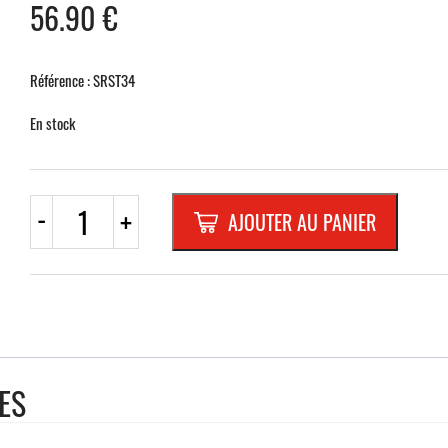
56.90
€
Référence : SRST34
En stock
quantité
-
+
AJOUTER AU PANIER
de
PST34
RECTA.
500x250mm
REFL.
RANDFORM
"F15
DROIT"
ES