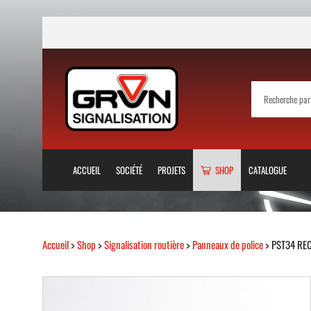
ACCUEIL
SOCIÉTÉ
PROJETS
SHOP
CATALOGUE
Accueil
>
Shop
>
Signalisation routière
>
Panneaux de police
> PST34 RE