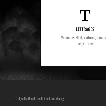
LETTRAGES
Véhicules Fleet, voitures, camio
bus, vitrines
La signalisation de qualité au Luxembourg.