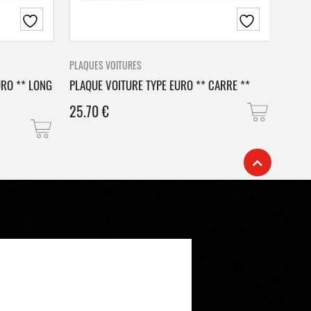
PLAQUES VOITURES
PLAQU
URO ** LONG
PLAQUE VOITURE TYPE EURO ** CARRE **
PLAQ
25.70
€
25.