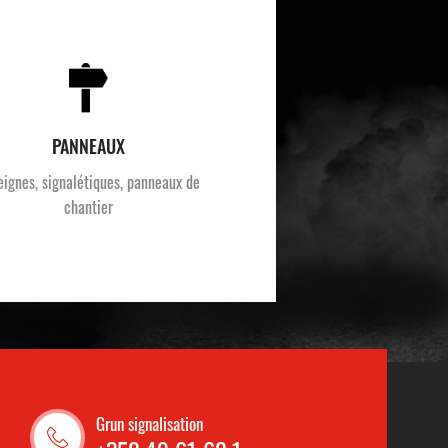
PANNEAUX
eignes, signalétiques, panneaux de
chantier
Grun signalisation