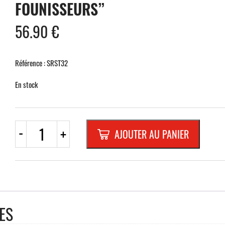
FOUNISSEURS”
56.90
€
Référence : SRST32
En stock
quantité
-
+
AJOUTER AU PANIER
de
PST32
RECTA.
500x250mm
REFL.
RANDFORM
"SAUF
FOUNISSEURS"
ES