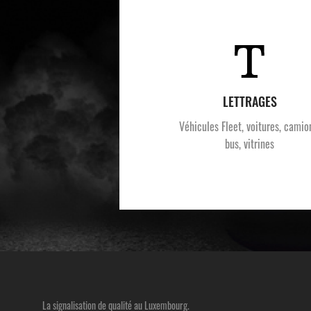
LETTRAGES
Véhicules Fleet, voitures, camio
bus, vitrines
La signalisation de qualité au Luxembourg.