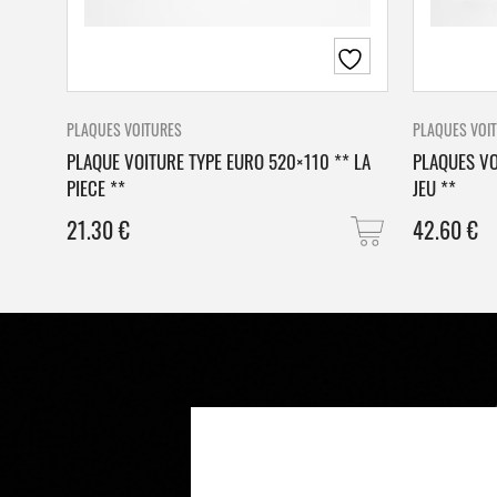
PLAQUES VOITURES
PLAQUES VOI
PLAQUE VOITURE TYPE EURO 520×110 ** LA
PLAQUES VO
PIECE **
JEU **
21.30
€
42.60
€