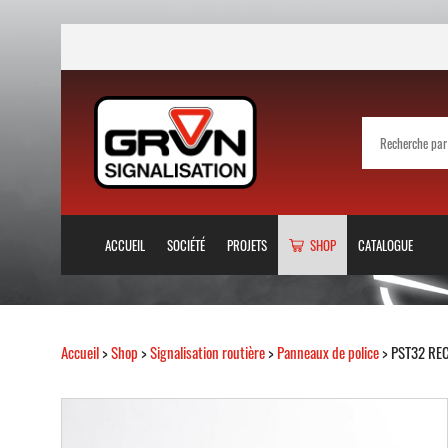
ACCUEIL
SOCIÉTÉ
PROJETS
SHOP
CATALOGUE
Accueil
>
Shop
>
Signalisation routière
>
Panneaux de police
> PST32 RE