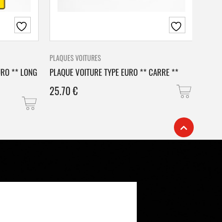
PLAQUES VOITURES
PLAQU
URO ** LONG
PLAQUE VOITURE TYPE EURO ** CARRE **
PLAQ
25.70
€
25.