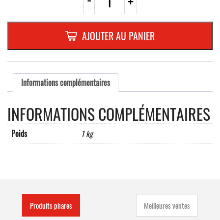
+
de
PST20
RECTA.
500x250mm
AJOUTER AU PANIER
REFL.
RANDFORM
"EXCEPTE
MACHINES
AGRICOLES"
Informations complémentaires
INFORMATIONS COMPLÉMENTAIRES
Poids
1 kg
Produits phares
Meilleures ventes