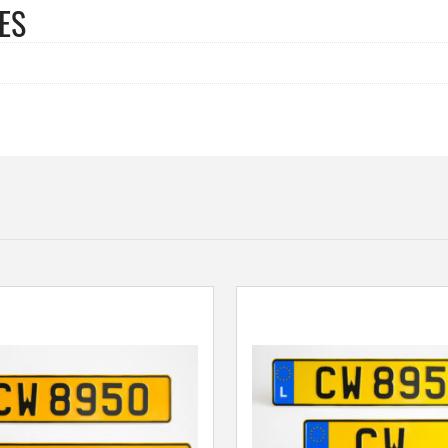
COULEUR
ES
JAUNE
/NOIR
TYPE
H+
ANGLE
VARIABLE
55
x
55
mm
AU
ML