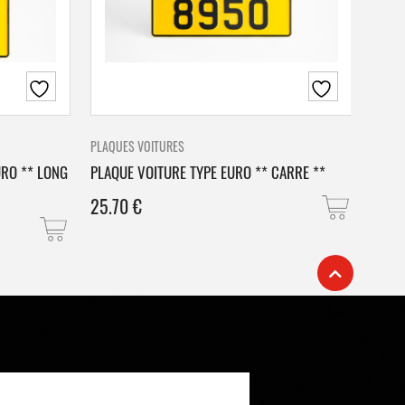
PLAQUES VOITURES
PLAQU
URO ** LONG
PLAQUE VOITURE TYPE EURO ** CARRE **
PLAQ
25.70
€
25.