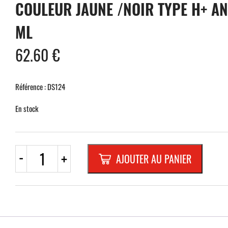
COULEUR JAUNE /NOIR TYPE H+ AN
ML
62.60
€
Référence : DS124
En stock
quantité
-
+
AJOUTER AU PANIER
de
PROFILE
CORNIERE
CAOUTCHOUC
DE
PROTECTION
D'ANGLE