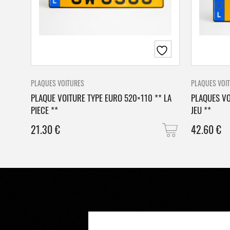
PLAQUES VOITURES
PLAQUES VOI
PLAQUE VOITURE TYPE EURO 520×110 ** LA
PLAQUES VO
PIECE **
JEU **
21.30
€
42.60
€