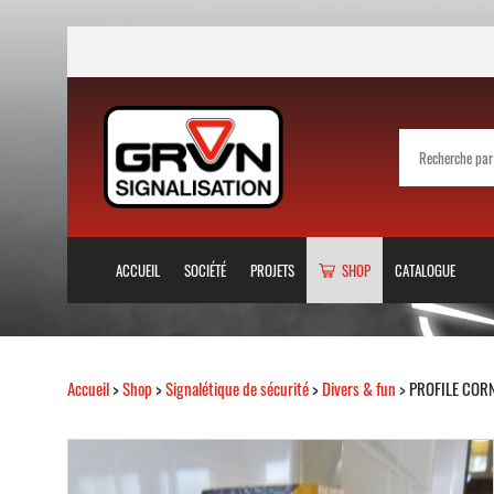
ACCUEIL
SOCIÉTÉ
PROJETS
SHOP
CATALOGUE
Accueil
>
Shop
>
Signalétique de sécurité
>
Divers & fun
> PROFILE COR