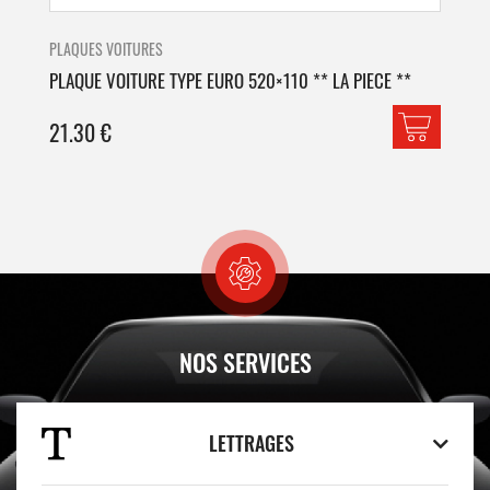
PLAQUES VOITURES
PLA
PLAQUE VOITURE TYPE EURO 520×110 ** LA PIECE **
PLA
21.30
€
42
NOS SERVICES
LETTRAGES