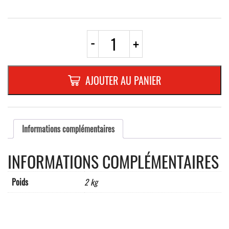
quantité
-
+
de
POTEAU
AVEC
PLATINE
AJOUTER AU PANIER
110x3
x
1000
mm
FIXE,
Informations complémentaires
SANS
OEILLETS
INFORMATIONS COMPLÉMENTAIRES
Poids
2 kg