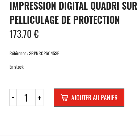
IMPRESSION DIGITAL QUADRI SUR
PELLICULAGE DE PROTECTION
173.70
€
Référence : SRPNRCP6045SF
En stock
quantité
-
+
AJOUTER AU PANIER
de
PNR
SIMPLE-
FACE
"C-
PROFIL",
600