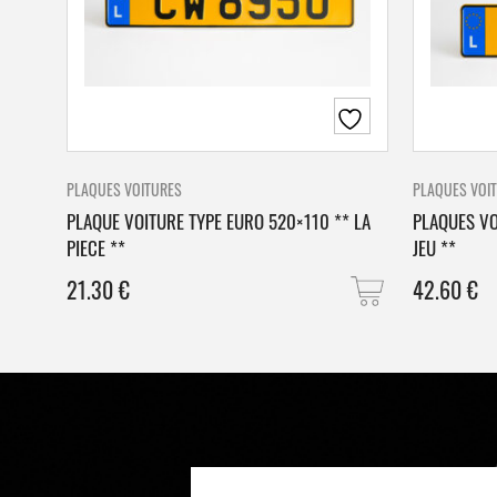
PLAQUES VOITURES
PLAQUES VOI
PLAQUE VOITURE TYPE EURO 520×110 ** LA
PLAQUES VO
PIECE **
JEU **
21.30
€
42.60
€