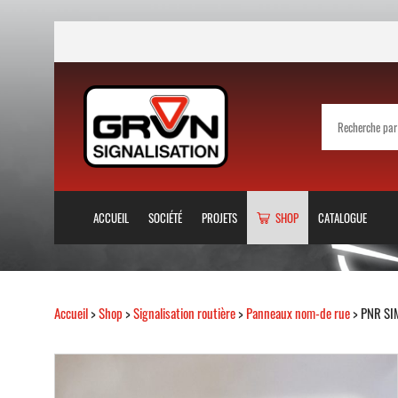
ACCUEIL
SOCIÉTÉ
PROJETS
SHOP
CATALOGUE
Accueil
>
Shop
>
Signalisation routière
>
Panneaux nom-de rue
> PNR SIM