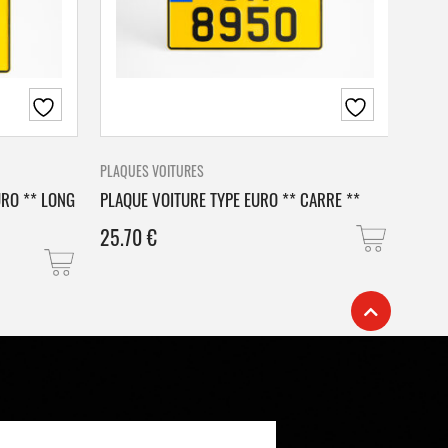
PLAQUES VOITURES
PLAQU
URO ** LONG
PLAQUE VOITURE TYPE EURO ** CARRE **
PLAQ
25.70
€
25.