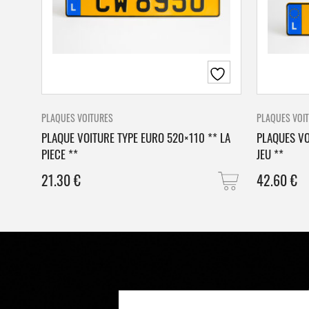
PLAQUES VOITURES
PLAQUES VOI
PLAQUE VOITURE TYPE EURO 520×110 ** LA
PLAQUES VO
PIECE **
JEU **
21.30
€
42.60
€