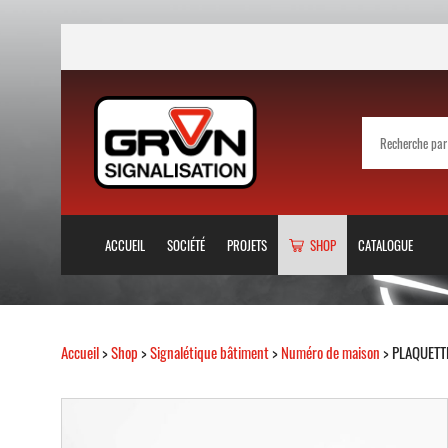
ACCUEIL
SOCIÉTÉ
PROJETS
SHOP
CATALOGUE
Accueil
>
Shop
>
Signalétique bâtiment
>
Numéro de maison
> PLAQUETT