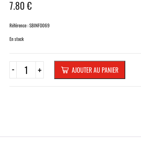
7.80
€
Référence : SBINFO069
En stock
quantité
-
+
AJOUTER AU PANIER
de
PLAQUETTE
OPTIQUE
INOX
70x120x1mm
"2"