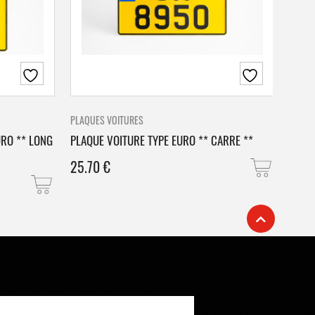
PLAQUES VOITURES
PLAQU
URO ** LONG
PLAQUE VOITURE TYPE EURO ** CARRE **
PLAQ
25.70
€
25.