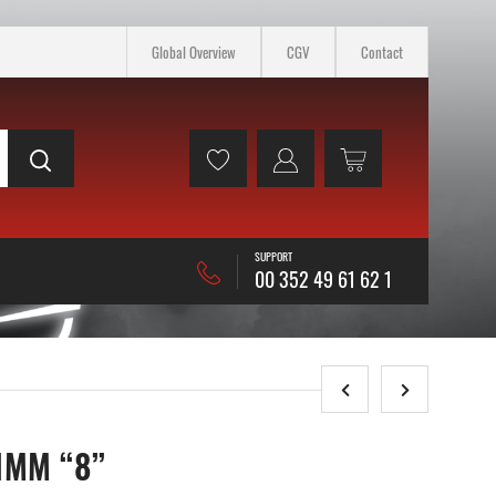
Global Overview
CGV
Contact
SUPPORT
00 352 49 61 62 1
1MM “8”