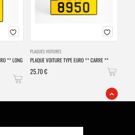
PLAQUES VOITURES
PLAQU
URO ** LONG
PLAQUE VOITURE TYPE EURO ** CARRE **
PLAQ
25.70
€
25.