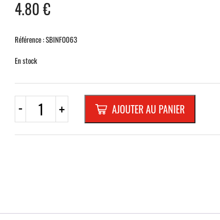
4.80
€
Référence : SBINFO063
En stock
quantité
-
+
AJOUTER AU PANIER
de
PLAQUETTE
OPTIQUE
INOX
40x60x1mm
"8"