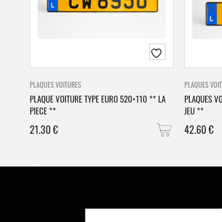
PLAQUES VOITURES
PLAQUES VOI
PLAQUE VOITURE TYPE EURO 520×110 ** LA
PLAQUES VO
PIECE **
JEU **
21.30
€
42.60
€