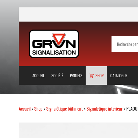
ACCUEIL
SOCIÉTÉ
PROJETS
SHOP
CATALOGUE
Accueil
>
Shop
>
Signalétique bâtiment
>
Signalétique intérieur
> PLAQU