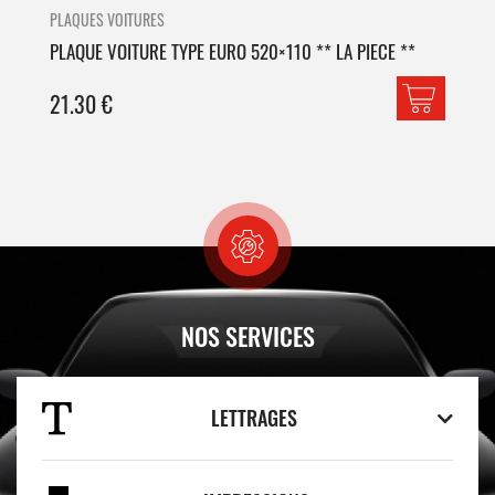
PLAQUES VOITURES
PLA
PLAQUE VOITURE TYPE EURO 520×110 ** LA PIECE **
PLA
21.30
€
42
NOS SERVICES
LETTRAGES