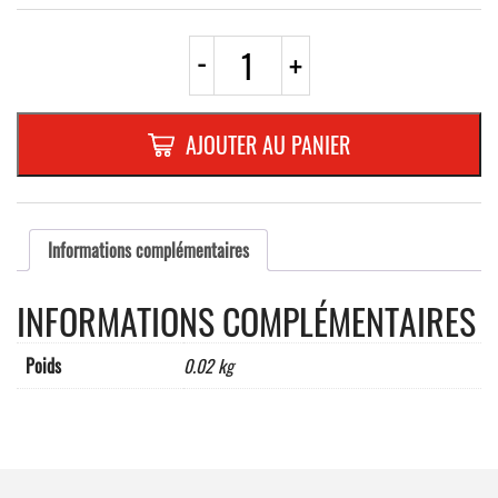
quantité
-
+
de
PLAQUETTE
OPTIQUE
INOX
AJOUTER AU PANIER
40x60x1mm
"5"
Informations complémentaires
INFORMATIONS COMPLÉMENTAIRES
Poids
0.02 kg