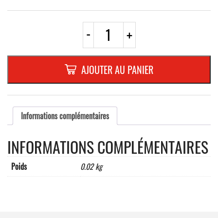
quantité
-
+
de
PLAQUETTE
OPTIQUE
INOX
AJOUTER AU PANIER
180x40x1
mm
"LOCAL
COMPTEURS"
Informations complémentaires
INFORMATIONS COMPLÉMENTAIRES
Poids
0.02 kg