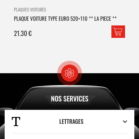
PLAQUES VOITURES
PLA
PLAQUE VOITURE TYPE EURO 520×110 ** LA PIECE **
PLA
21.30
€
42
NOS SERVICES
LETTRAGES