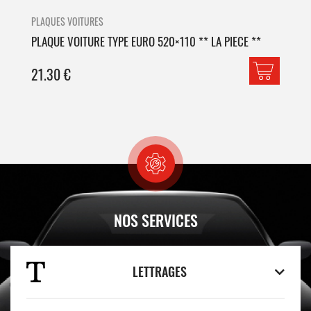
PLAQUES VOITURES
PLA
PLAQUE VOITURE TYPE EURO 520×110 ** LA PIECE **
PLA
21.30
€
42
NOS SERVICES
LETTRAGES