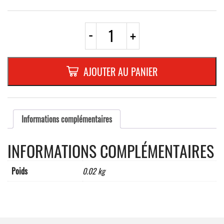
quantité
-
+
de
PLAQUETTE
OPTIQUE
INOX
AJOUTER AU PANIER
180x40x1
mm
"FERMEZ
LA
PORTE"
Informations complémentaires
INFORMATIONS COMPLÉMENTAIRES
Poids
0.02 kg