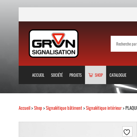
ACCUEIL
SOCIÉTÉ
PROJETS
SHOP
CATALOGUE
Accueil
>
Shop
>
Signalétique bâtiment
>
Signalétique intérieur
> PLAQU