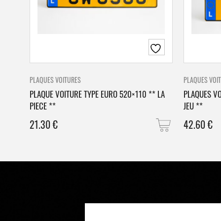
PLAQUES VOITURES
PLAQUES VOI
PLAQUE VOITURE TYPE EURO 520×110 ** LA
PLAQUES VO
PIECE **
JEU **
21.30
€
42.60
€