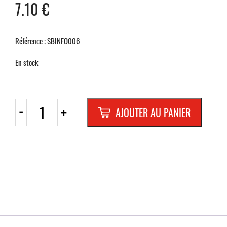
7.10
€
Référence : SBINFO006
En stock
quantité
-
+
AJOUTER AU PANIER
de
PLAQUETTE
OPTIQUE
INOX
180x40x1
mm
"CONCIERGE"