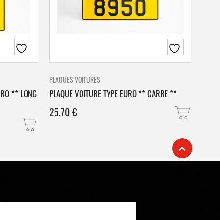
PLAQUES VOITURES
PLAQU
URO ** LONG
PLAQUE VOITURE TYPE EURO ** CARRE **
PLAQ
25.70
€
25.