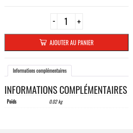
quantité
-
+
de
PLAQUETTE
OPTIQUE
INOX
AJOUTER AU PANIER
180x40x1
mm
"ASCENSEUR"
Informations complémentaires
INFORMATIONS COMPLÉMENTAIRES
Poids
0.02 kg