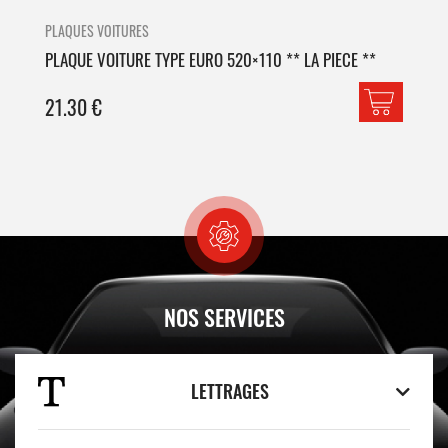
PLAQUES VOITURES
PLA
PLAQUE VOITURE TYPE EURO 520×110 ** LA PIECE **
PLA
21.30
€
42
NOS SERVICES
LETTRAGES