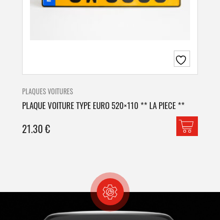
PLAQUES VOITURES
PLA
PLAQUE VOITURE TYPE EURO 520×110 ** LA PIECE **
PLA
21.30
€
42