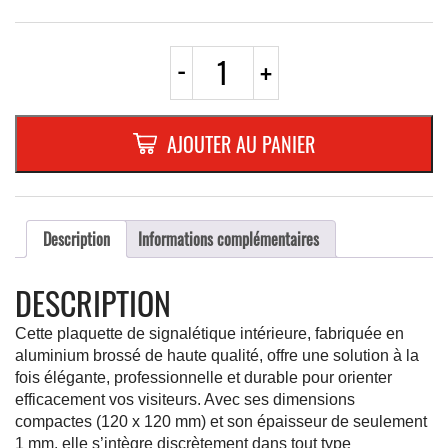
quantité
-
+
de
PLAQUETTE
OPTIQUE
INOX
AJOUTER AU PANIER
120X120X1
mm
"COUVERT"
Description
Informations complémentaires
DESCRIPTION
Cette plaquette de signalétique intérieure, fabriquée en
aluminium brossé de haute qualité, offre une solution à la
fois élégante, professionnelle et durable pour orienter
efficacement vos visiteurs. Avec ses dimensions
compactes (120 x 120 mm) et son épaisseur de seulement
1 mm, elle s’intègre discrètement dans tout type