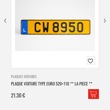
PLAQUES VOITURES
PLA
PLAQUE VOITURE TYPE EURO 520×110 ** LA PIECE **
PLA
21.30
€
42