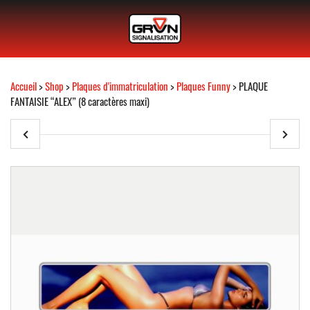
Accueil
>
Shop
>
Plaques d'immatriculation
>
Plaques Funny
> PLAQUE
FANTAISIE “ALEX” (8 caractères maxi)