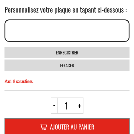
Personnalisez votre plaque en tapant ci-dessous :
ENREGISTRER
EFFACER
Maxi. 8 caractères.
quantité
-
+
de
PLAQUE
FANTAISIE
"ALEX"
AJOUTER AU PANIER
(8