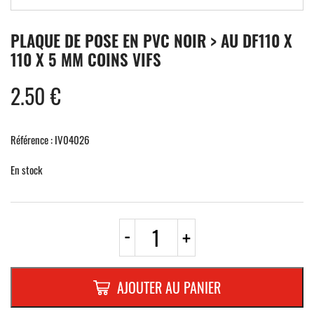
PLAQUE DE POSE EN PVC NOIR > AU DF110 X
110 X 5 MM COINS VIFS
2.50
€
Référence : IV04026
En stock
quantité
-
+
de
PLAQUE
DE
POSE
AJOUTER AU PANIER
EN
PVC