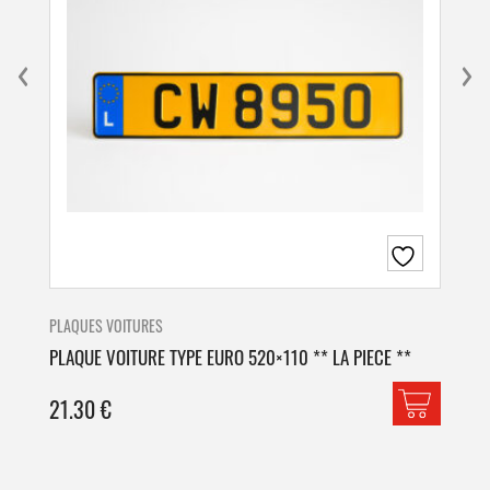
PLAQUES VOITURES
PLA
PLAQUE VOITURE TYPE EURO 520×110 ** LA PIECE **
PLA
21.30
€
42