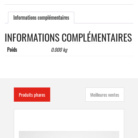
NOIR
>
AU
Informations complémentaires
DF110
x
INFORMATIONS COMPLÉMENTAIRES
110
x
5
Poids
0.000 kg
mm
coins
vifs
Produits phares
Meilleures ventes