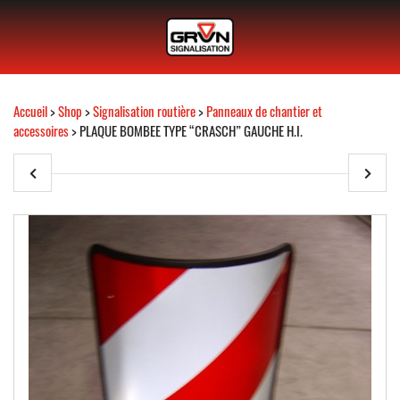
Accueil
>
Shop
>
Signalisation routière
>
Panneaux de chantier et
accessoires
> PLAQUE BOMBEE TYPE “CRASCH” GAUCHE H.I.