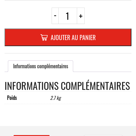
quantité
-
+
de
PLAQUE
BOMBEE
TYPE
AJOUTER AU PANIER
"CRASCH"
GAUCHE
H.I.
Informations complémentaires
INFORMATIONS COMPLÉMENTAIRES
Poids
2.7 kg