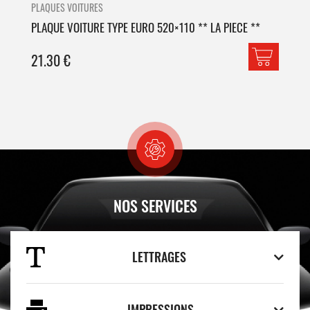
PLAQUES VOITURES
PLA
PLAQUE VOITURE TYPE EURO 520×110 ** LA PIECE **
PLA
21.30
€
42
NOS SERVICES
LETTRAGES
IMPRESSIONS