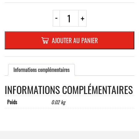
quantité
-
+
de
PICTO
INOX
Ø
AJOUTER AU PANIER
83
mm
"
WC
"
Informations complémentaires
INFORMATIONS COMPLÉMENTAIRES
Poids
0.02 kg