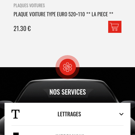
PLAQUES VOITURES
PLA
PLAQUE VOITURE TYPE EURO 520×110 ** LA PIECE **
PLA
21.30
€
42
NOS SERVICES
LETTRAGES