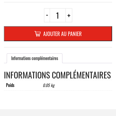
quantité
-
+
de
PICTO
INOX
Ø
AJOUTER AU PANIER
83
mm
"
ACCES
INTERDIT
Informations complémentaires
"
INFORMATIONS COMPLÉMENTAIRES
Poids
0.05 kg