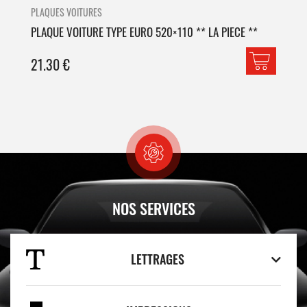
PLAQUES VOITURES
PLA
PLAQUE VOITURE TYPE EURO 520×110 ** LA PIECE **
PLA
21.30
€
42
NOS SERVICES
LETTRAGES