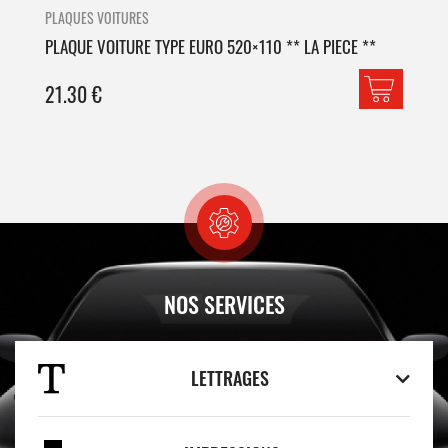
PLAQUES VOITURES
PLA
PLAQUE VOITURE TYPE EURO 520×110 ** LA PIECE **
PLA
21.30
€
42
NOS SERVICES
LETTRAGES