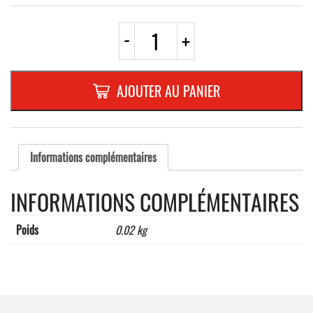
quantité
-
+
de
PICTO
INOX
Ø
AJOUTER AU PANIER
65mm
"
DRÜCKEN
"
Informations complémentaires
INFORMATIONS COMPLÉMENTAIRES
Poids
0.02 kg