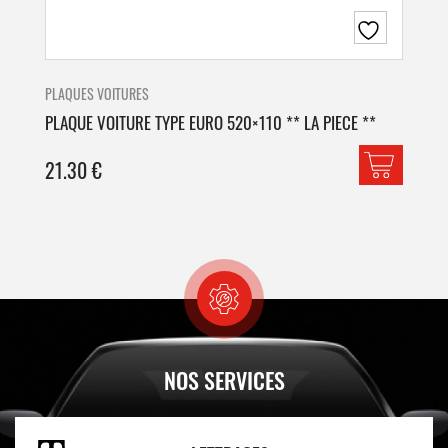
PLAQUES VOITURES
PLA
PLAQUE VOITURE TYPE EURO 520×110 ** LA PIECE **
PLA
21.30
€
42
NOS SERVICES