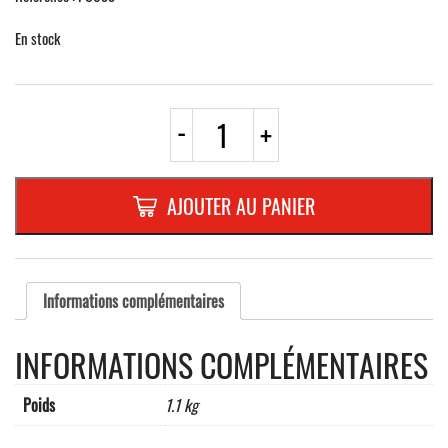
En stock
quantité
-
+
de
PANNEAU
DE
CHANTIER
AJOUTER AU PANIER
(DIFFERENTS
PICTOS
DE
SECURITE)FOREX
de
Informations complémentaires
3
mmDimensions
INFORMATIONS COMPLÉMENTAIRES
700
x
1000
Poids
1.1 kg
mm