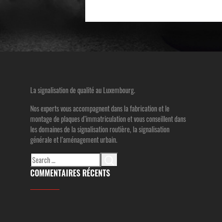
La signalisation de qualité au Luxembourg.
Nos experts vous accompagnent dans la fabrication et le
montage de plaques d’immatriculation et vous conseillent dans
les domaines de la signalisation routière, la signalisation
générale et l’aménagement urbain.
Search
for:
COMMENTAIRES RÉCENTS