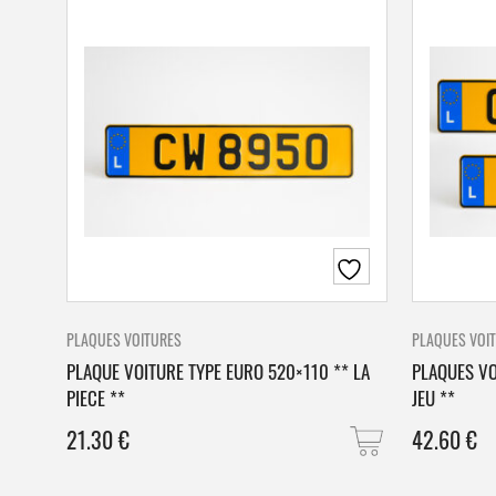
PLAQUES VOITURES
PLAQUES VOI
PLAQUE VOITURE TYPE EURO 520×110 ** LA
PLAQUES VO
PIECE **
JEU **
21.30
€
42.60
€