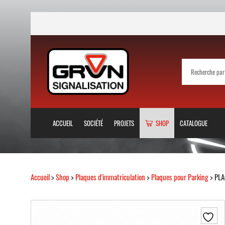
ACCUEIL
SOCIÉTÉ
PROJETS
SHOP
CATALOGUE
Accueil
>
Shop
>
Plaques d'immatriculation
>
Plaques pour Parking
> PLA