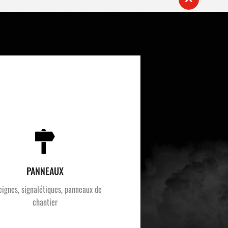
PANNEAUX
eignes, signalétiques, panneaux de
chantier