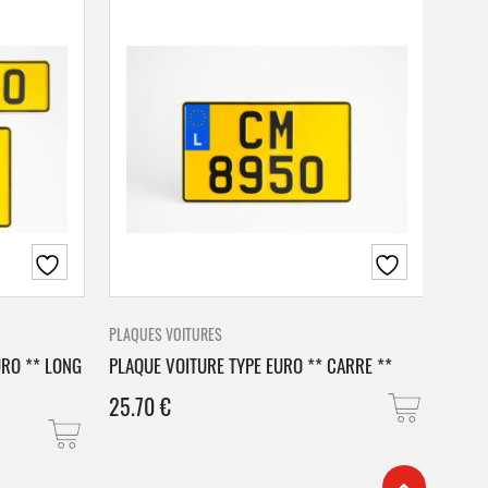
PLAQUES VOITURES
PLAQU
URO ** LONG
PLAQUE VOITURE TYPE EURO ** CARRE **
PLAQ
25.70
€
25.