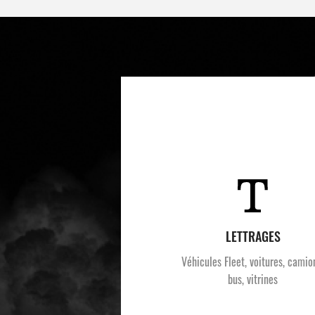
LETTRAGES
Véhicules Fleet, voitures, camio
bus, vitrines