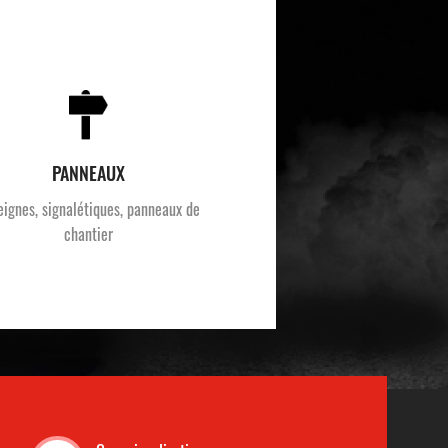
PANNEAUX
eignes, signalétiques, panneaux de
chantier