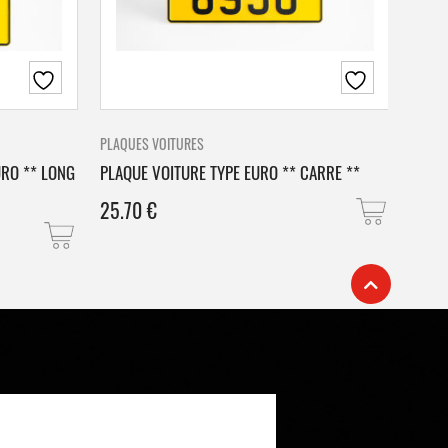
PLAQUES VOITURES
PLAQU
URO ** LONG
PLAQUE VOITURE TYPE EURO ** CARRE **
PLAQ
25.70
€
25.