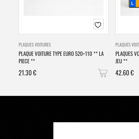
PLAQUES VOITURES
PLAQUES VOI
PLAQUE VOITURE TYPE EURO 520×110 ** LA
PLAQUES VO
PIECE **
JEU **
21.30
€
42.60
€