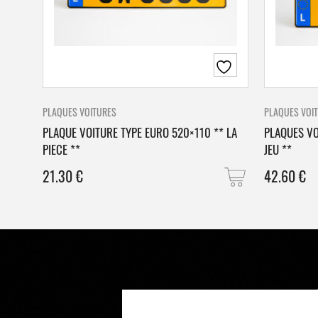
PLAQUES VOITURES
PLAQUES VOI
PLAQUE VOITURE TYPE EURO 520×110 ** LA
PLAQUES VO
PIECE **
JEU **
21.30
€
42.60
€