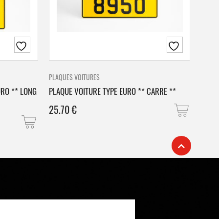
PLAQUES VOITURES
PLAQU
URO ** LONG
PLAQUE VOITURE TYPE EURO ** CARRE **
PLAQ
25.70
€
25.