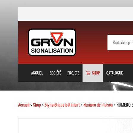
ACCUEIL
SOCIÉTÉ
PROJETS
SHOP
CATALOGUE
Accueil
>
Shop
>
Signalétique bâtiment
>
Numéro de maison
> NUMERO E