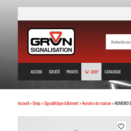
ACCUEIL
SOCIÉTÉ
PROJETS
SHOP
CATALOGUE
Accueil
>
Shop
>
Signalétique bâtiment
>
Numéro de maison
> NUMERO E