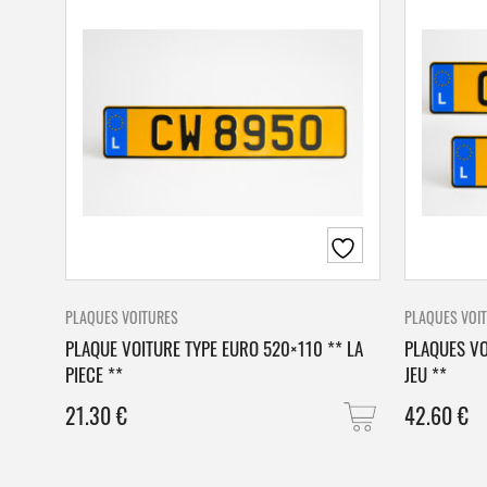
PLAQUES VOITURES
PLAQUES VOI
PLAQUE VOITURE TYPE EURO 520×110 ** LA
PLAQUES VO
PIECE **
JEU **
21.30
€
42.60
€