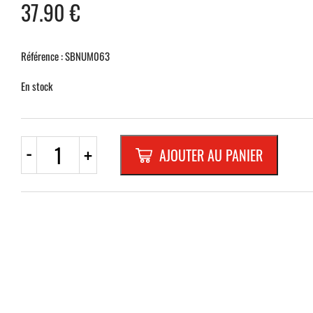
37.90
€
Référence : SBNUM063
En stock
quantité
-
+
AJOUTER AU PANIER
de
NUMERO
EN
ALU-
RELIEF
110
MMNATURE
"6"