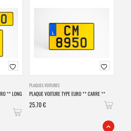
PLAQUES VOITURES
PLAQU
URO ** LONG
PLAQUE VOITURE TYPE EURO ** CARRE **
PLAQ
25.70
€
25.