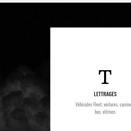
LETTRAGES
Véhicules Fleet, voitures, camio
bus, vitrines