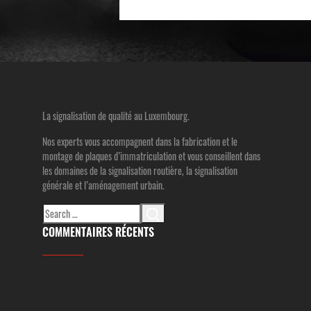
La signalisation de qualité au Luxembourg.
Nos experts vous accompagnent dans la fabrication et le
montage de plaques d’immatriculation et vous conseillent dans
les domaines de la signalisation routière, la signalisation
générale et l’aménagement urbain.
Search
for:
COMMENTAIRES RÉCENTS