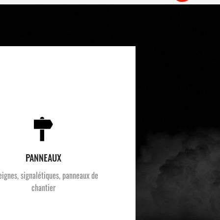
PANNEAUX
eignes, signalétiques, panneaux de
chantier