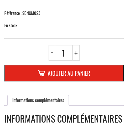
Référence : SBNUM023
En stock
quantité
-
+
de
NUMERO
EN
ALU-
AJOUTER AU PANIER
RELIEF
110
MMNATURE
"2"
Informations complémentaires
INFORMATIONS COMPLÉMENTAIRES