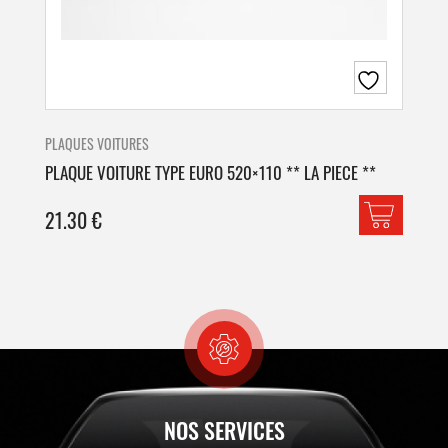
PLAQUES VOITURES
PLA
PLAQUE VOITURE TYPE EURO 520×110 ** LA PIECE **
PLA
21.30
€
42
NOS SERVICES