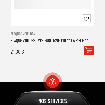
PLAQUES VOITURES
PLA
PLAQUE VOITURE TYPE EURO 520×110 ** LA PIECE **
PLA
21.30
€
42
NOS SERVICES