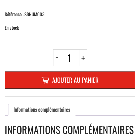
Référence : SBNUM003
En stock
quantité
-
+
de
NUMERO
EN
ALU-
AJOUTER AU PANIER
RELIEF
110
MMNATURE
"0"
Informations complémentaires
INFORMATIONS COMPLÉMENTAIRES