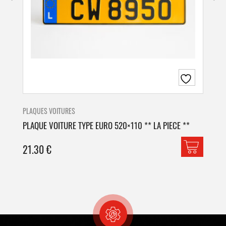
PLAQUES VOITURES
PLA
PLAQUE VOITURE TYPE EURO 520×110 ** LA PIECE **
PLA
21.30
€
42