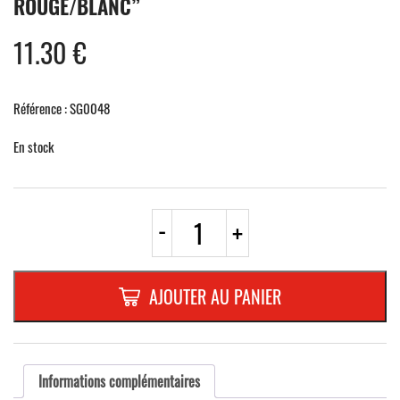
ROUGE/BLANC”
11.30
€
Référence : SG0048
En stock
quantité
-
+
de
LAMELLE
EN
ALUMINIUM
AJOUTER AU PANIER
PLAT
:
1,5
MM,DIMENSIONS:
400
Informations complémentaires
x