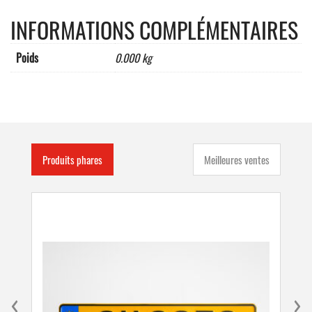
60
INFORMATIONS COMPLÉMENTAIRES
MM,"BANDES
ROUGE/BLANC"
Poids
0.000 kg
Produits phares
Meilleures ventes