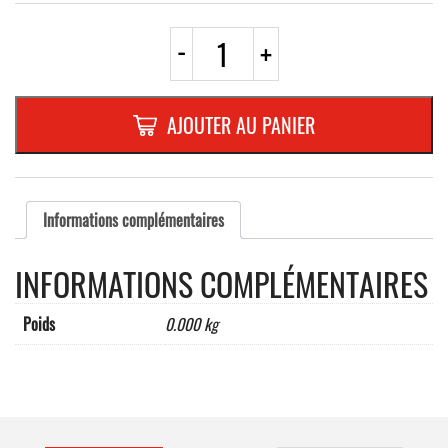
quantité
-
+
de
k
-
CADRE
AJOUTER AU PANIER
EN
PVC
CHROME
340x110
mm
Informations complémentaires
INFORMATIONS COMPLÉMENTAIRES
Poids
0.000 kg