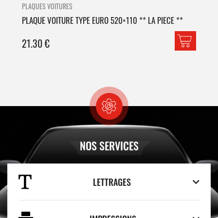
PLAQUES VOITURES
PLA
PLAQUE VOITURE TYPE EURO 520×110 ** LA PIECE **
PLA
21.30
€
42
NOS SERVICES
LETTRAGES