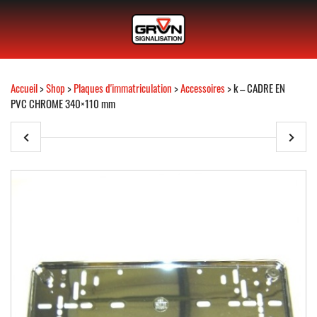
Accueil
>
Shop
>
Plaques d'immatriculation
>
Accessoires
> k – CADRE EN
PVC CHROME 340×110 mm