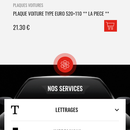
PLAQUES VOITURES
PLA
PLAQUE VOITURE TYPE EURO 520×110 ** LA PIECE **
PLA
21.30
€
42
NOS SERVICES
LETTRAGES