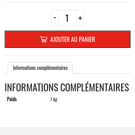
quantité
-
+
de
D1a
ROND
600mm
AJOUTER AU PANIER
H.I.
RANDFORM
Informations complémentaires
INFORMATIONS COMPLÉMENTAIRES
Poids
1 kg