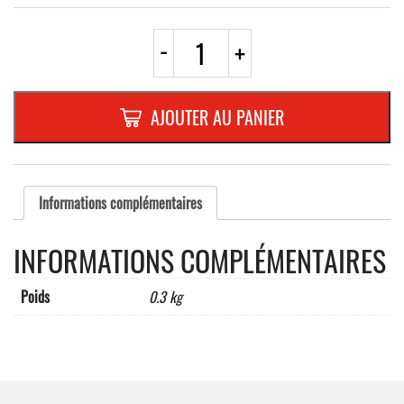
quantité
-
+
de
CATADIOPTRE
POUR
MOTO,
AJOUTER AU PANIER
106
x
50
mm
Informations complémentaires
INFORMATIONS COMPLÉMENTAIRES
Poids
0.3 kg