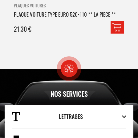
PLAQUES VOITURES
PLA
PLAQUE VOITURE TYPE EURO 520×110 ** LA PIECE **
PLA
21.30
€
42
NOS SERVICES
LETTRAGES