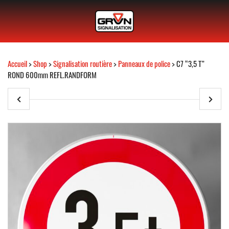
Accueil
>
Shop
>
Signalisation routière
>
Panneaux de police
> C7 “3,5 T”
ROND 600mm REFL.RANDFORM