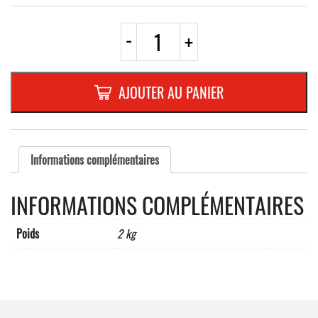
quantité
-
+
de
C7
"3,5
T"
AJOUTER AU PANIER
ROND
600mm
REFL.RANDFORM
Informations complémentaires
INFORMATIONS COMPLÉMENTAIRES
Poids
2 kg