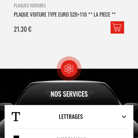
PLAQUES VOITURES
PLA
PLAQUE VOITURE TYPE EURO 520×110 ** LA PIECE **
PLA
21.30
€
42
NOS SERVICES
LETTRAGES