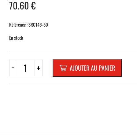
70.60
€
Référence : SRC146-50
En stock
quantité
-
+
AJOUTER AU PANIER
de
C14
"50
km/h"
ROND
600mm
REFL.RANDFORM