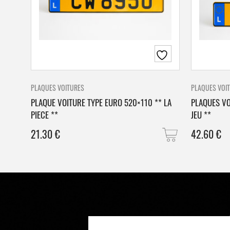
PLAQUES VOITURES
PLAQUES VOI
PLAQUE VOITURE TYPE EURO 520×110 ** LA
PLAQUES VO
PIECE **
JEU **
21.30
€
42.60
€