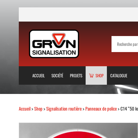
ACCUEIL
SOCIÉTÉ
PROJETS
SHOP
CATALOGUE
Accueil
>
Shop
>
Signalisation routière
>
Panneaux de police
> C14 “50 