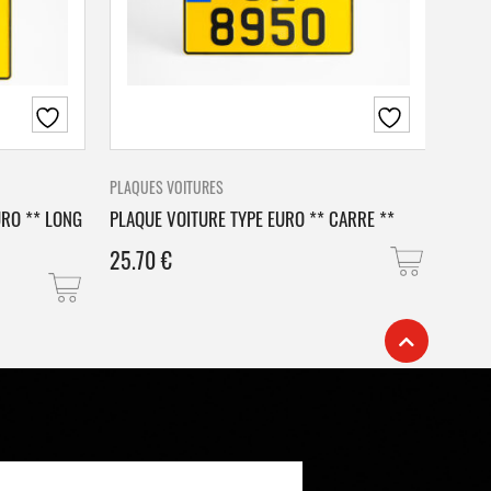
PLAQUES VOITURES
PLAQU
URO ** LONG
PLAQUE VOITURE TYPE EURO ** CARRE **
PLAQ
25.70
€
25.