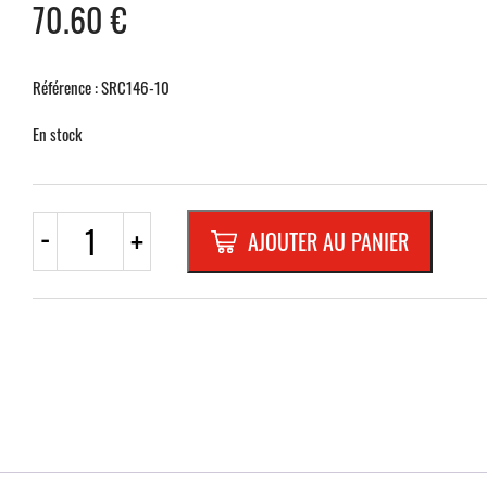
70.60
€
Référence : SRC146-10
En stock
quantité
-
+
AJOUTER AU PANIER
de
C14
"10
km/h"
ROND
600mm
REFL.RANDFORM