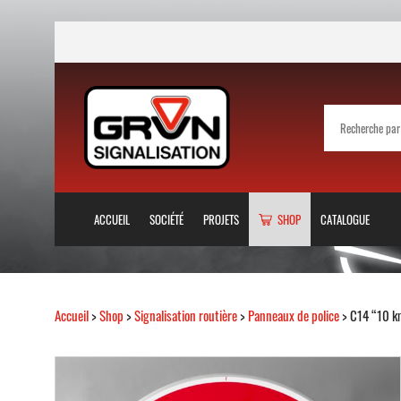
ACCUEIL
SOCIÉTÉ
PROJETS
SHOP
CATALOGUE
Accueil
>
Shop
>
Signalisation routière
>
Panneaux de police
> C14 “10 