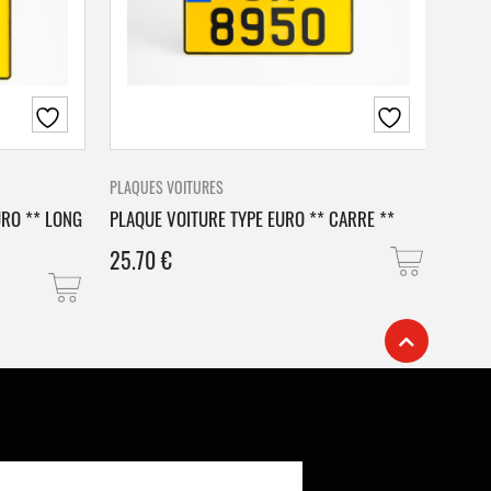
PLAQUES VOITURES
PLAQU
URO ** LONG
PLAQUE VOITURE TYPE EURO ** CARRE **
PLAQ
25.70
€
25.