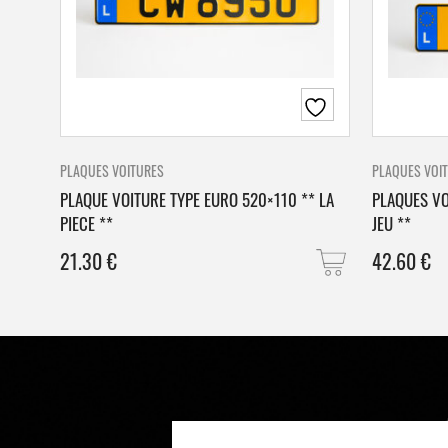
PLAQUES VOITURES
PLAQUES VOI
PLAQUE VOITURE TYPE EURO 520×110 ** LA
PLAQUES VO
PIECE **
JEU **
21.30
€
42.60
€