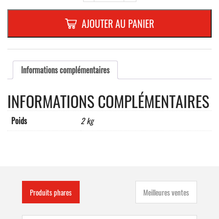
AUTOCOLLANTE
D'AVERTISSEMENT
AJOUTER AU PANIER
845x140
mm
BLANC/ROUGE
HI
DROITE
Informations complémentaires
INFORMATIONS COMPLÉMENTAIRES
Poids
2 kg
Produits phares
Meilleures ventes