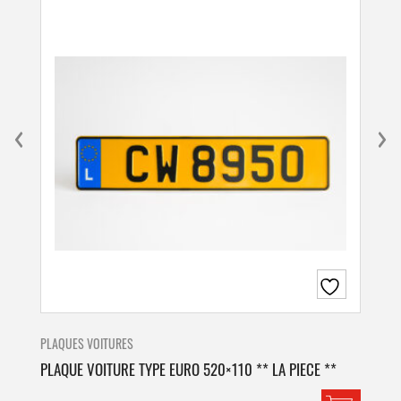
PLAQUES VOITURES
PLA
PLAQUE VOITURE TYPE EURO 520×110 ** LA PIECE **
PLA