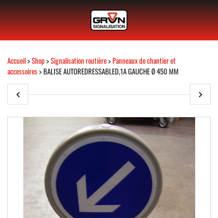
Accueil
>
Shop
>
Signalisation routière
>
Panneaux de chantier et
accessoires
> BALISE AUTOREDRESSABLED,1A GAUCHE Ø 450 MM