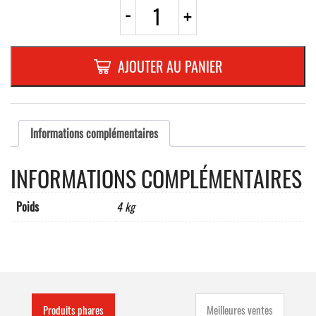
quantité
-
+
de
BALISE
AUTOREDRESSABLED,1A
GAUCHE
AJOUTER AU PANIER
Ø
450
MM
Informations complémentaires
INFORMATIONS COMPLÉMENTAIRES
Poids
4 kg
Produits phares
Meilleures ventes