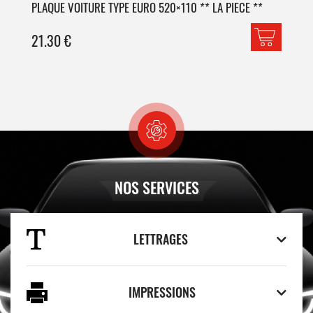
PLAQUE VOITURE TYPE EURO 520×110 ** LA PIECE **
PLA
21.30
€
42
NOS SERVICES
LETTRAGES
IMPRESSIONS