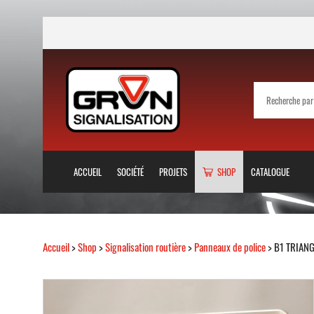
ACCUEIL
SOCIÉTÉ
PROJETS
SHOP
CATALOGUE
Accueil
>
Shop
>
Signalisation routière
>
Panneaux de police
> B1 TRIAN