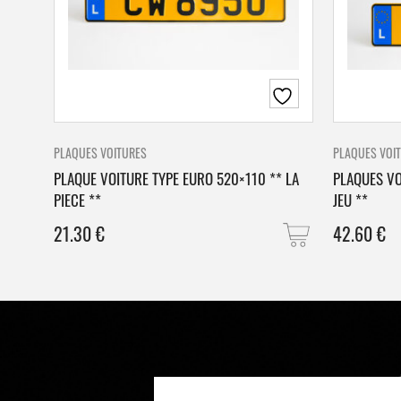
PLAQUES VOITURES
PLAQUES VOI
PLAQUE VOITURE TYPE EURO 520×110 ** LA
PLAQUES VO
PIECE **
JEU **
21.30
€
42.60
€