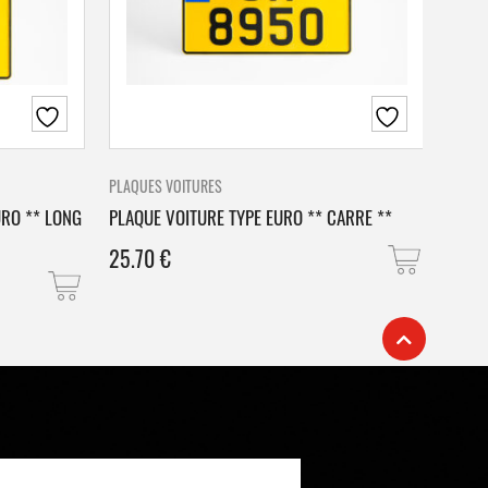
PLAQUES VOITURES
PLAQU
URO ** LONG
PLAQUE VOITURE TYPE EURO ** CARRE **
PLAQ
25.70
€
25.