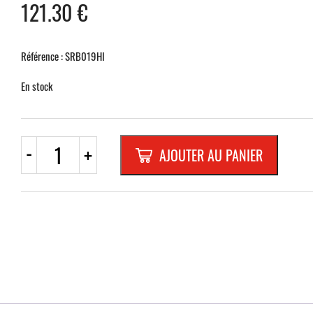
121.30
€
Référence : SRB019HI
En stock
quantité
-
+
AJOUTER AU PANIER
de
B1
TRIANGLE
900mm
H.I.
RANDFORM