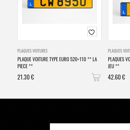
PLAQUES VOITURES
PLAQUES VOI
PLAQUE VOITURE TYPE EURO 520×110 ** LA
PLAQUES VO
PIECE **
JEU **
21.30
€
42.60
€