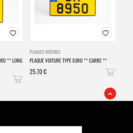
PLAQUES VOITURES
PLAQU
URO ** LONG
PLAQUE VOITURE TYPE EURO ** CARRE **
PLAQ
25.70
€
25.