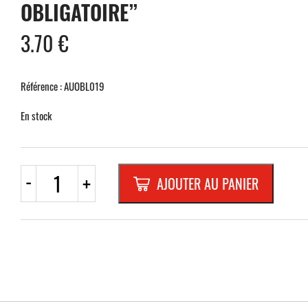
OBLIGATOIRE”
3.70
€
Référence : AUOBL019
En stock
quantité
-
+
AJOUTER AU PANIER
de
AUTOCOLLANT
ROND
200
mm
"CASQUES
PROTECT.
+
BRUITS