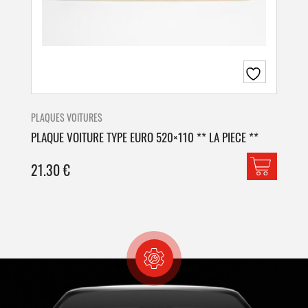
PLAQUES VOITURES
PLA
PLAQUE VOITURE TYPE EURO 520×110 ** LA PIECE **
PLA
21.30
€
42