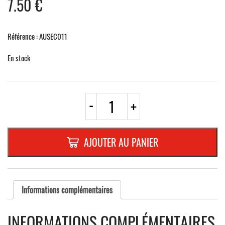
7.50
€
Référence : AUSEC011
En stock
quantité
-
+
de
AUTOCOLLANT
PHOSPHOR.
150
AJOUTER AU PANIER
x
150
mm,
"TELEPHONE
DE
Informations complémentaires
SECOURS"
INFORMATIONS COMPLÉMENTAIRES