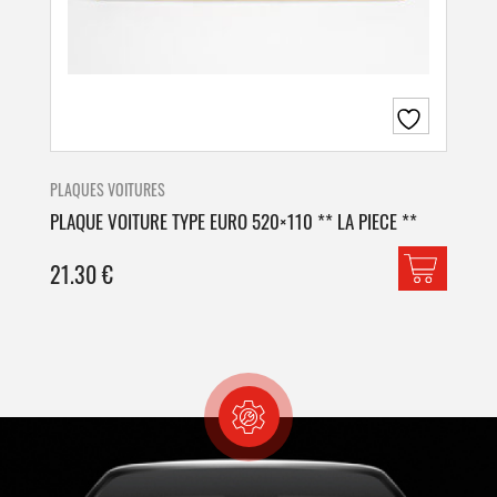
PLAQUES VOITURES
PLA
PLAQUE VOITURE TYPE EURO 520×110 ** LA PIECE **
PLA
21.30
€
42