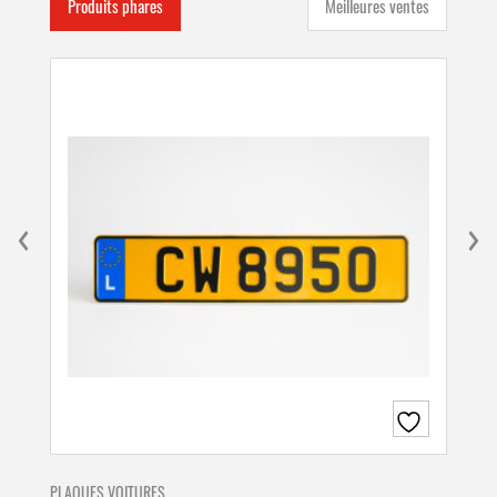
Produits phares
Meilleures ventes
PLAQUES VOITURES
PLA