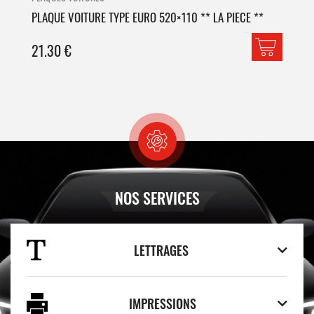
PLAQUE VOITURE TYPE EURO 520×110 ** LA PIECE **
PLA
21.30
€
42
NOS SERVICES
LETTRAGES
IMPRESSIONS