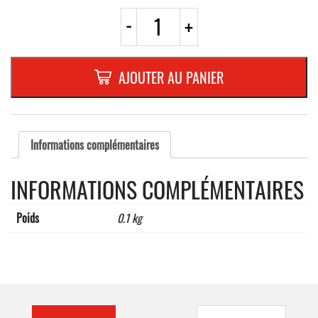
quantité
-
+
de
ALUMINIUM
ROND
100
AJOUTER AU PANIER
mm
"DEFENSE
DE
FUMER"
Informations complémentaires
INFORMATIONS COMPLÉMENTAIRES
Poids
0.1 kg