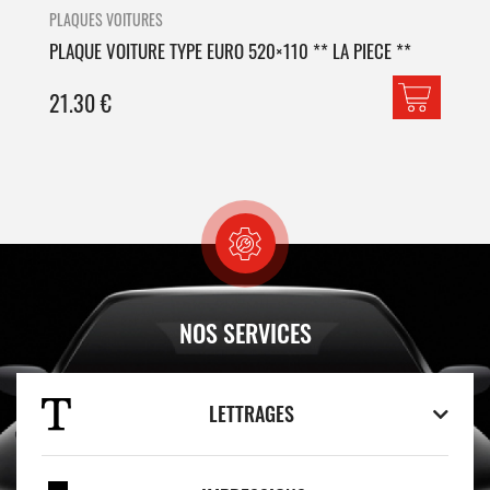
PLAQUES VOITURES
PLA
PLAQUE VOITURE TYPE EURO 520×110 ** LA PIECE **
PLA
21.30
€
42
NOS SERVICES
LETTRAGES