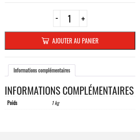
quantité
-
+
de
A16a
TRIANGLE
700mm
AJOUTER AU PANIER
REFL.
RANDFORM
Informations complémentaires
INFORMATIONS COMPLÉMENTAIRES
Poids
1 kg