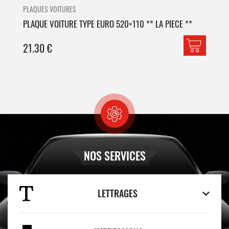
PLAQUES VOITURES
PLA
PLAQUE VOITURE TYPE EURO 520×110 ** LA PIECE **
PLA
21.30
€
42
NOS SERVICES
LETTRAGES