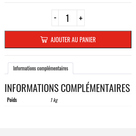
quantité
-
+
de
A11ad
TRIANGLE
700mm
AJOUTER AU PANIER
REFL.
RANDFORM
Informations complémentaires
INFORMATIONS COMPLÉMENTAIRES
Poids
1 kg