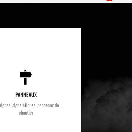
PANNEAUX
eignes, signalétiques, panneaux de
chantier