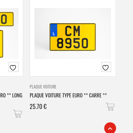
PLAQUE VOITURE
PLAQU
URO ** LONG
PLAQUE VOITURE TYPE EURO ** CARRE **
PLAQ
25.70
€
25.