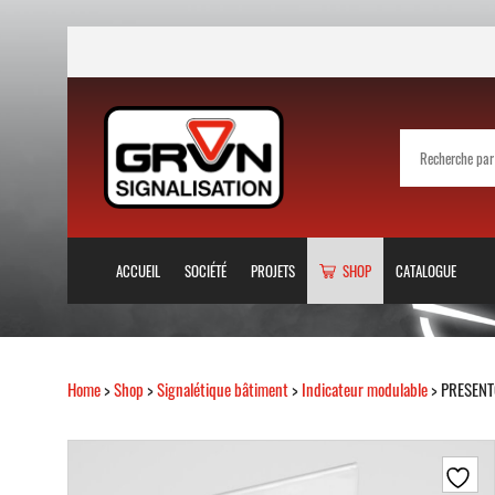
ACCUEIL
SOCIÉTÉ
PROJETS
SHOP
CATALOGUE
Home
>
Shop
>
Signalétique bâtiment
>
Indicateur modulable
> PRESENTO