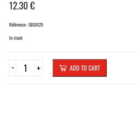
12.30
€
Référence : SBSI025
In stock
PRESENTOIR
-
+
ADD TO CART
PLEXI
/
ALU
1/3
A4
quantity