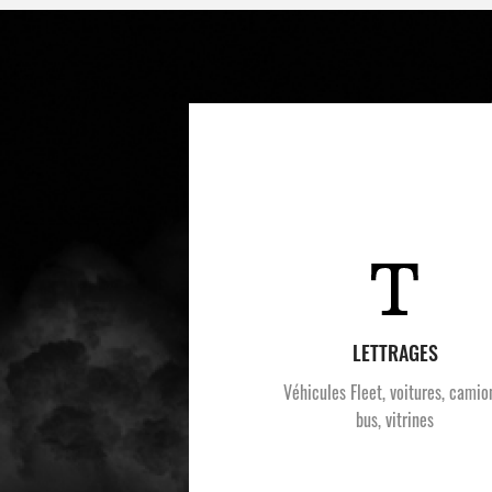
LETTRAGES
Véhicules Fleet, voitures, camio
bus, vitrines