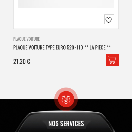
PLAQUE VOITURE
PLA
PLAQUE VOITURE TYPE EURO 520×110 ** LA PIECE **
PLA
21.30
€
42
NOS SERVICES