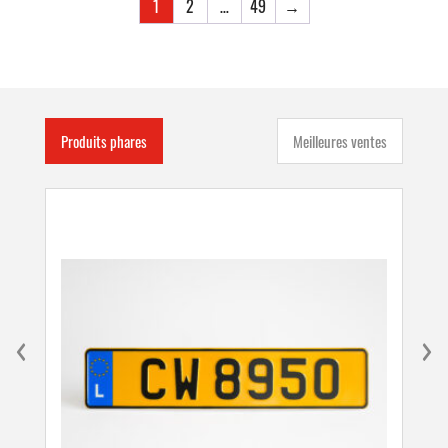
1
2
…
49
→
Produits phares
Meilleures ventes