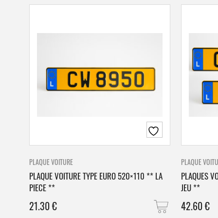
PLAQUE VOITURE
PLAQUE VOIT
PLAQUE VOITURE TYPE EURO 520×110 ** LA
PLAQUES VO
PIECE **
JEU **
21.30
€
42.60
€