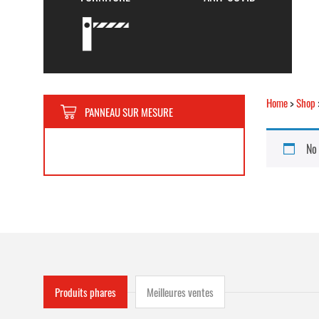
Home
>
Shop
PANNEAU SUR MESURE
No
Produits phares
Meilleures ventes