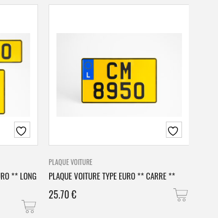
PLAQUE VOITURE
PLAQU
URO ** LONG
PLAQUE VOITURE TYPE EURO ** CARRE **
PLAQ
25.70
€
25.