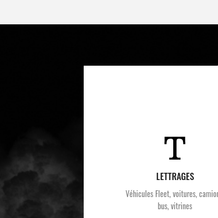
LETTRAGES
Véhicules Fleet, voitures, camio
bus, vitrines