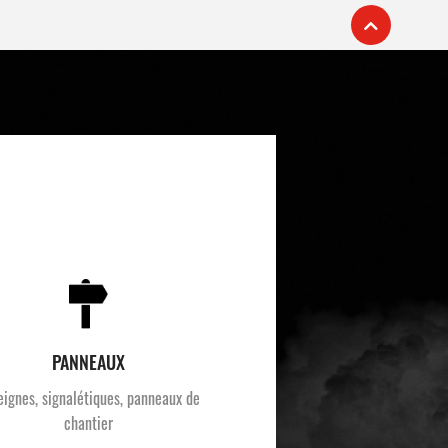
PANNEAUX
eignes, signalétiques, panneaux de
chantier