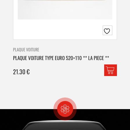
PLAQUE VOITURE
PLA
PLAQUE VOITURE TYPE EURO 520×110 ** LA PIECE **
PLA
21.30
€
42