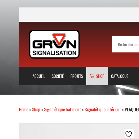
ACCUEIL
SOCIÉTÉ
PROJETS
SHOP
CATALOGUE
Home
>
Shop
>
Signalétique bâtiment
>
Signalétique intérieur
> PLAQUET