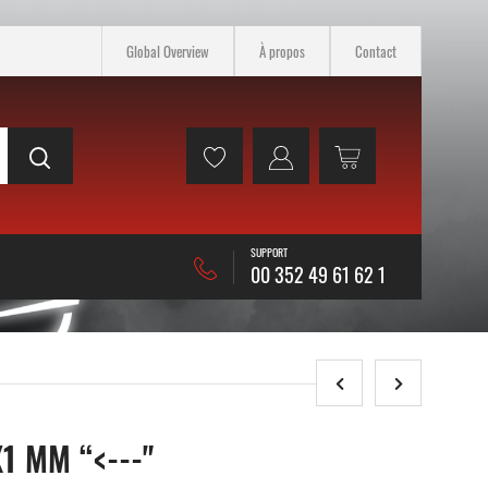
Global Overview
À propos
Contact
SUPPORT
00 352 49 61 62 1
1 MM “<---"