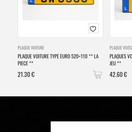
PLAQUE VOITURE
PLAQUE VOIT
PLAQUE VOITURE TYPE EURO 520×110 ** LA
PLAQUES VO
PIECE **
JEU **
21.30
€
42.60
€