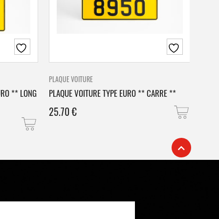
PLAQUE VOITURE
PLAQU
URO ** LONG
PLAQUE VOITURE TYPE EURO ** CARRE **
PLAQ
25.70
€
25.