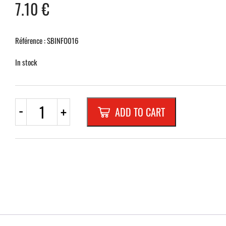
7.10
€
Référence : SBINFO016
In stock
PLAQUETTE
-
+
ADD TO CART
OPTIQUE
INOX
180x40x1
mm
"
quantity