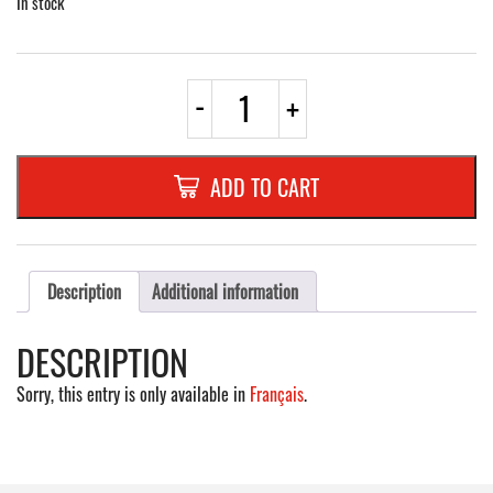
In stock
CADRE
-
+
PVC
TYPE
CLIP
(
ADD TO CART
W)
**
TYPE
EVOLUTION
**
Description
Additional information
(
NEUTRE
DESCRIPTION
)
(
Sorry, this entry is only available in
Français
.
AVEC
FILET
JAUNE
)
quantity