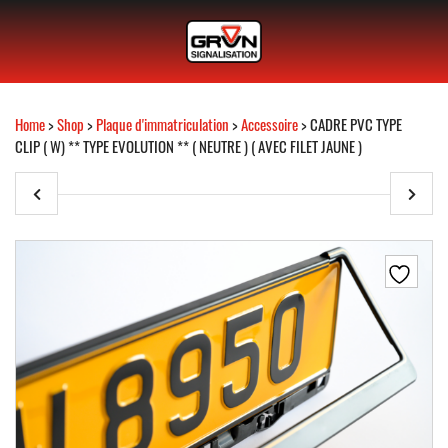
Home
>
Shop
>
Plaque d'immatriculation
>
Accessoire
> CADRE PVC TYPE
CLIP ( W) ** TYPE EVOLUTION ** ( NEUTRE ) ( AVEC FILET JAUNE )