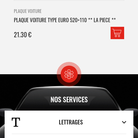
PLAQUE VOITURE
PLA
PLAQUE VOITURE TYPE EURO 520×110 ** LA PIECE **
PLA
21.30
€
42
NOS SERVICES
LETTRAGES